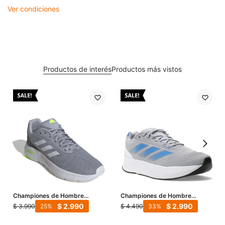
Ver condiciones
Productos de interés
Productos más vistos
Championes de Hombre
Championes de Hombre
Adidas Cloudfoam Move - Gris
Adidas Duramo SL - Gris - Azul
$
2.990
$
2.990
$
3.990
$
4.490
25
33
- Blanco
Real - Blanco