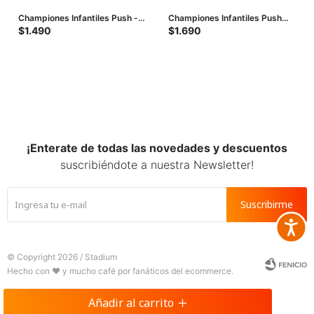
Championes Infantiles Push -
Championes Infantiles Push
Verde Agua
KURO con media - Verde Agua
$
1.490
$
1.690
¡Enterate de todas las novedades y descuentos
suscribiéndote a nuestra Newsletter!
Suscribirme
Accesib







© Copyright 2026 / Stadium
Añadir al carrito