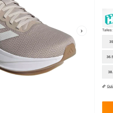
Talles:
3
36.
38
Guí