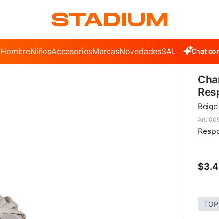
r
Hombre
Niños
Accesorios
Marcas
Novedades
SALE
Chat con
Cha
Res
Beige
00
Respo
$
3.
TOP