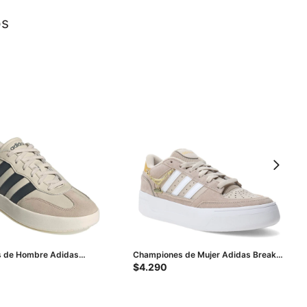
os
 de Hombre Adidas
Championes de Mujer Adidas Break
eige - Negro
Start Bold W - Beige - Dorado
$
4.290