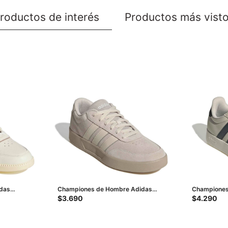
roductos de interés
Productos más vist
das
Championes de Hombre Adidas
Championes
Arena
Breaknet 3.0 - Beige - Natural
Barreda - B
$
3.690
$
4.290