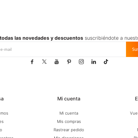
 todas las novedades y descuentos
suscribiéndote a nuest
Su







sa
Mi cuenta
E
omos
Mi cuenta
Vuel
es
Mis compras
o
Rastrear pedido