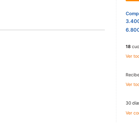
Compr
3.40
6.80
18
cuo
Ver to
Recibe
Ver to
30 día
Ver co