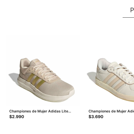
P
Championes de Mujer Adidas Lite
Championes de Mujer Adi
Racer 4.0 - Beige - Dorado
Breaknet Sleek - Beige - 
$
2.990
$
3.690