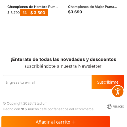
Championes de Hombre Puma
Championes de Mujer Puma
Court Classic Vulc Mid FS -
Carina 3.0 Metallic Whisper -
$
3.690
$
3.590
$
3.790
5
Blanco - Negro
Blanco - Plata
¡Enterate de todas las novedades y descuentos
suscribiéndote a nuestra Newsletter!
Suscribirme
Accesib







© Copyright 2026 / Stadium
Añadir al carrito