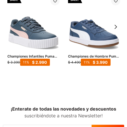
Championes Infantiles Puma
Championes de Hombre Puma
Carina 2.0 - Azul Petroleo -
Caven 2.0 - Azul Piedra -
$
2.990
$
3.990
$
3.390
$
4.490
11
11
Rosado
Blanco
¡Enterate de todas las novedades y descuentos
suscribiéndote a nuestra Newsletter!