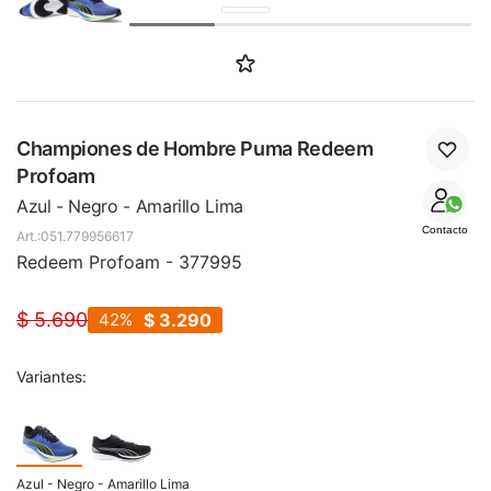
SALE
Championes de Hombre Puma Redeem
Profoam
Azul - Negro - Amarillo Lima
Contacto
051.779956617
Redeem Profoam - 377995
$
5.690
42
$
3.290
Variantes:
Azul - Negro - Amarillo Lima