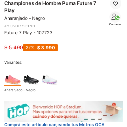
SALE
Championes de Hombre Puma Future 7
Play
Anaranjado - Negro
Contacto
051.077231701
Future 7 Play - 107723
$
5.490
27
$
3.990
Variantes:
Anaranjado - Negro
Comprá este artículo canjeando tus Metros OCA