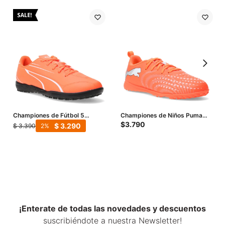
Championes de Fútbol 5
Championes de Niños Puma
Infantiles Puma Vitoria TT -
Futbol 5 Future 9 Play Tt Jrs -
$
3.790
$
3.290
$
3.390
2
Anaranjado - Blanco
Anaranjado - Blanco
¡Enterate de todas las novedades y descuentos
suscribiéndote a nuestra Newsletter!