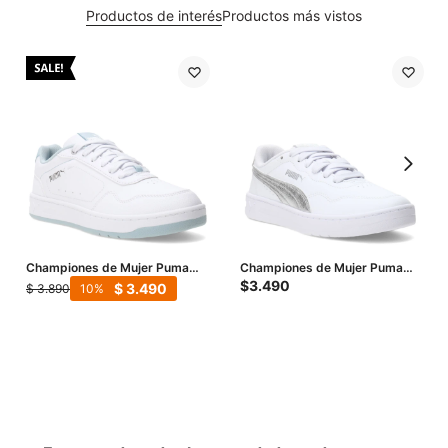
Productos de interés
Productos más vistos
Championes de Mujer Puma
Championes de Mujer Puma
Court Classic - Blanco -
Court Lally Metal.Whisper -
$
3.490
$
3.490
$
3.890
10
Celeste - Plateado
Blanco - Plata