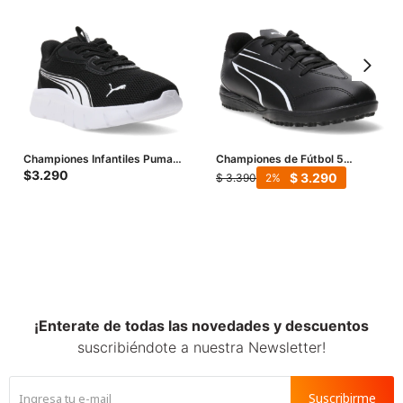
Championes Infantiles Puma
Championes de Fútbol 5
Flexfocus Modern - Negro
Infantiles Puma Vitoria TT -
$
3.290
$
3.290
$
3.390
2
Negro - Blanco
¡Enterate de todas las novedades y descuentos
suscribiéndote a nuestra Newsletter!
Suscribirme