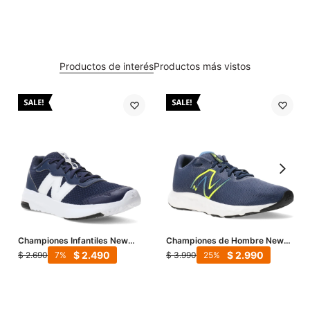
Productos de interés
Productos más vistos
Championes Infantiles New
Championes de Hombre New
Balance 578 JRS - Azul Marino
Balance 420 V2 - Azul Marino -
$
2.490
$
2.990
$
2.690
$
3.990
7
25
- Blanco
Amarillo