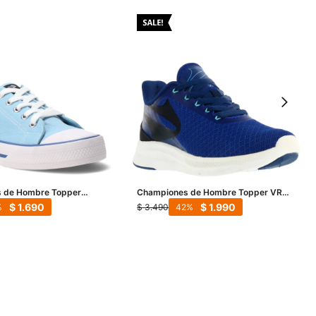
 de Hombre Topper
Championes de Hombre Topper VR
este
Speed - Azul - Negro
$
1.690
$
1.990
$
3.490
42