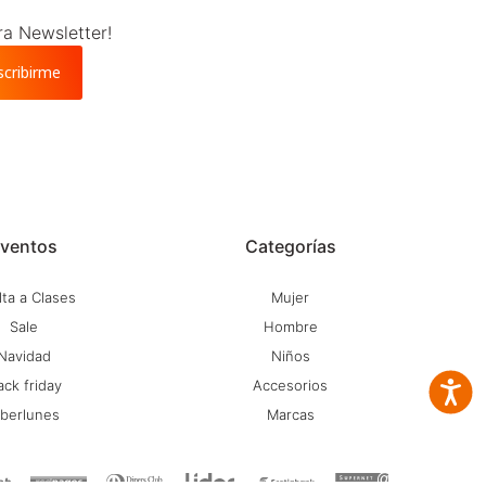
ra Newsletter!
scribirme
ventos
Categorías
ta a Clases
Mujer
Sale
Hombre
Navidad
Niños
ack friday
Accesorios
Accesib
iberlunes
Marcas