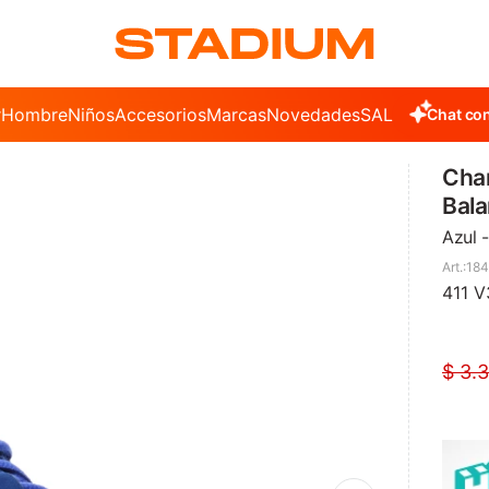
r
Hombre
Niños
Accesorios
Marcas
Novedades
SALE
Chat con
Cha
Bala
Azul 
184
411 V
$
3.