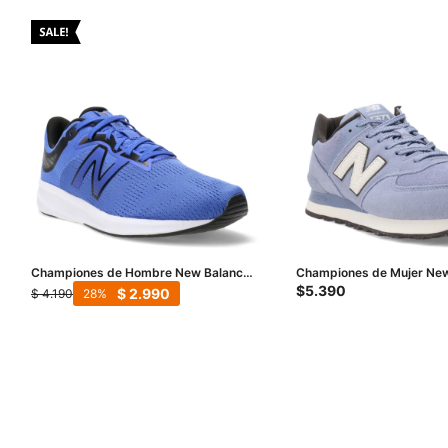
Championes de Hombre New Balance
Championes de Mujer New
DRFT - Azul - Negro
574 - Celeste - Negro
$
5.390
$
2.990
$
4.190
28