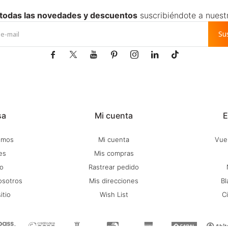
 todas las novedades y descuentos
suscribiéndote a nuest
Su







sa
Mi cuenta
E
omos
Mi cuenta
Vuel
es
Mis compras
o
Rastrear pedido
osotros
Mis direcciones
Bl
itio
Wish List
C