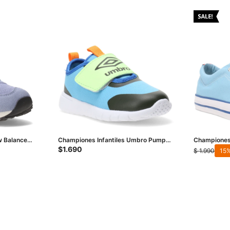
 Balance
Championes Infantiles Umbro Pump
Championes
Infantil - Celeste - Verde
Derby - Cel
$
1.690
$
1.990
15