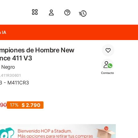
 IA
mpiones de Hombre New
nce 411 V3
- Negro
Contacto
.411R30601
3 - M411CR3
390
17
$
2.790