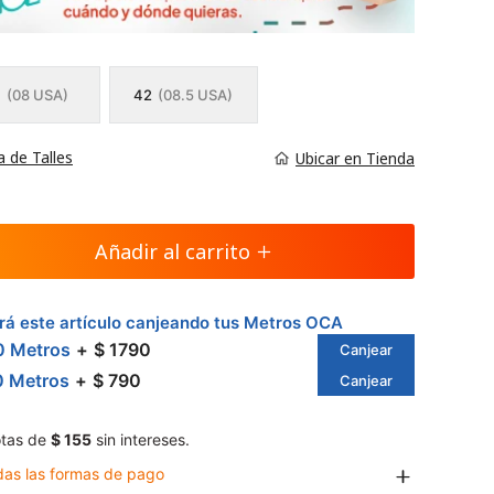
1
(08 USA)
42
(08.5 USA)
a de Talles
Ubicar en Tienda
Añadir al carrito
á este artículo canjeando tus Metros OCA
0 Metros
$ 1790
Canjear
0 Metros
$ 790
Canjear
tas de
$ 155
sin intereses.
das las formas de pago