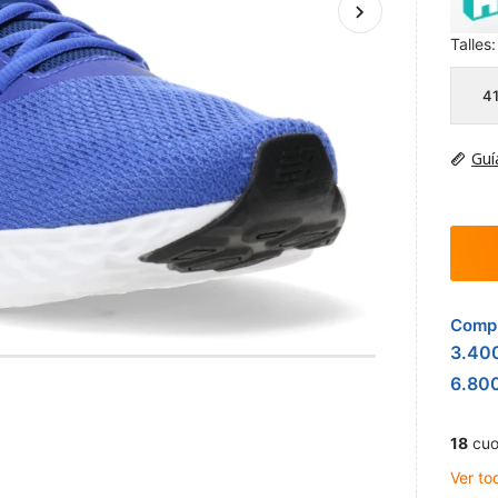
Talles:
4
Guí
Compr
3.40
6.80
18
cuo
Ver to