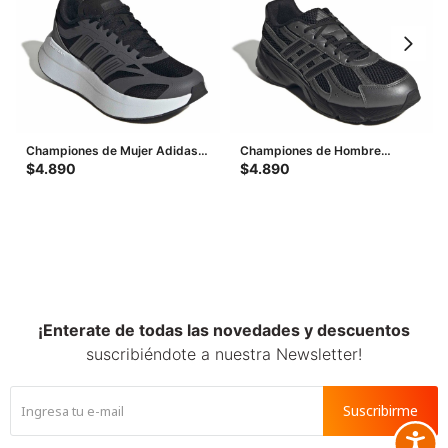
Championes de Mujer Adidas
Championes de Hombre
Adirok W - Negro - Gris
Adidas Technochaos 2000 M -
$
4.890
$
4.890
Negro
¡Enterate de todas las novedades y descuentos
suscribiéndote a nuestra Newsletter!
Suscribirme
Accesib