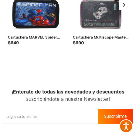
Cartuchera MARVEL Spider
Cartuchera Multiscope Master
Man - Azul - Negro
Game Sobre Doble Cierre -
$
649
$
690
Azul Marino - Violeta
¡Enterate de todas las novedades y descuentos
suscribiéndote a nuestra Newsletter!
Suscribirme
Accesib






