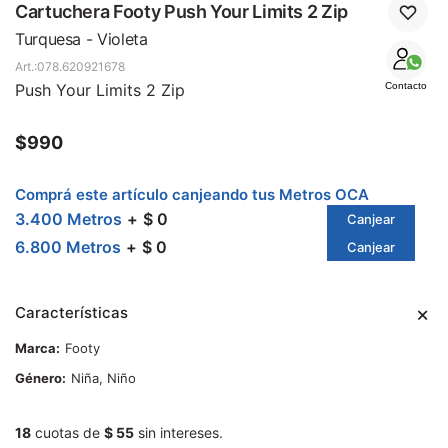
SALE
Cartuchera Footy Push Your Limits 2 Zip
Turquesa - Violeta
078.620921678
Push Your Limits 2 Zip
Contacto
$
990
Comprá este artículo canjeando tus Metros OCA
3.400 Metros
$ 0
Canjear
6.800 Metros
$ 0
Canjear
Características
Marca
Footy
Género
Niña, Niño
18
cuotas de
$ 55
sin intereses.