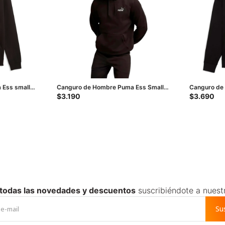
 Ess small
Canguro de Hombre Puma Ess Small
Canguro de
N° 1 Logo Hoodie - Negro
2.0 Comfort
$
3.190
$
3.690
 todas las novedades y descuentos
suscribiéndote a nuest
Su