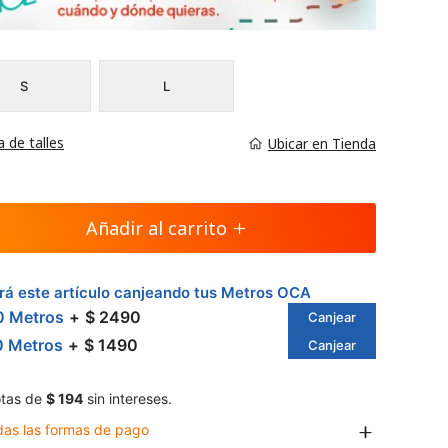
S
L
a de talles
Ubicar en Tienda
Añadir al carrito
á este artículo canjeando tus Metros OCA
0 Metros
$ 2490
Canjear
0 Metros
$ 1490
Canjear
tas de
$ 194
sin intereses.
das las formas de pago