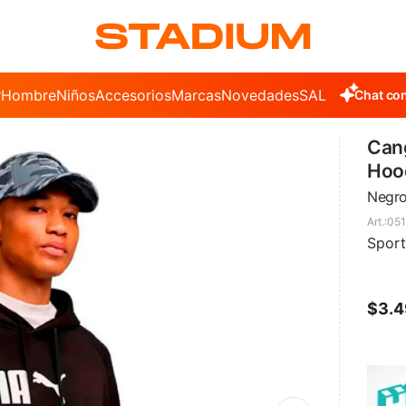
r
Hombre
Niños
Accesorios
Marcas
Novedades
SALE
Chat con
Can
Hood
Negro
051
Sport
$
3.