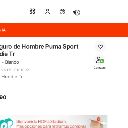
 IA
guro de Hombre Puma Sport
ie Tr
 - Blanco
Contacto
.692170-0101002
 Hoodie Tr
490