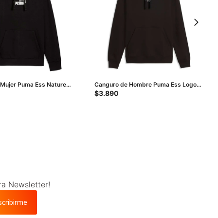
 Mujer Puma Ess Nature
Canguro de Hombre Puma Ess Logo
 Hoodie - Negro
Lab - Negro
$
3.890
ra Newsletter!
scribirme