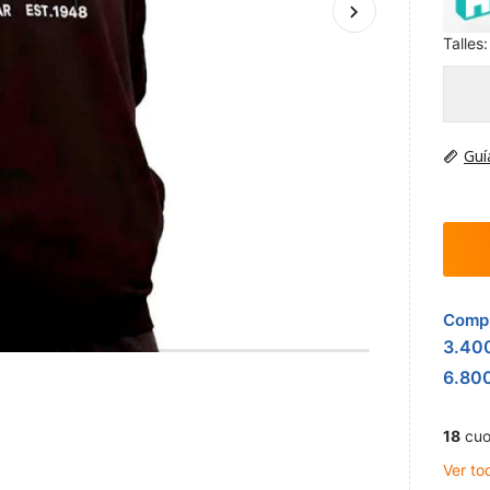
Talles:
Guí
Compr
3.40
6.80
18
cuo
Ver to