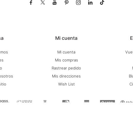







sa
Mi cuenta
E
omos
Mi cuenta
Vuel
es
Mis compras
o
Rastrear pedido
osotros
Mis direcciones
Bl
itio
Wish List
C