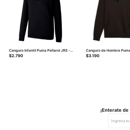
Canguro Infantil Puma Peñarol JRS -
Canguro de Hombre Puma
Negro
nº1 logo - Negro
$
2.790
$
3.190
¡Enterate de