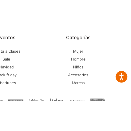
ventos
Categorías
ta a Clases
Mujer
Sale
Hombre
Navidad
Niños
ack friday
Accesorios
Accesib
iberlunes
Marcas