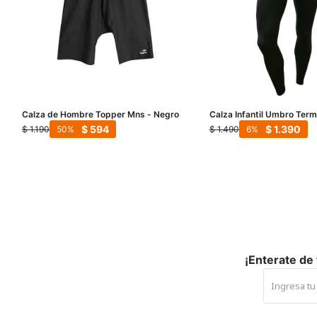
Calza de Hombre Topper Mns - Negro
Calza Infantil Umbro Term
Negro
$
594
$
1.390
$
1.190
$
1.490
50
6
¡Enterate de