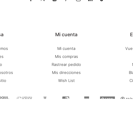
sa
Mi cuenta
E
omos
Mi cuenta
Vuel
es
Mis compras
o
Rastrear pedido
osotros
Mis direcciones
Bl
itio
Wish List
C