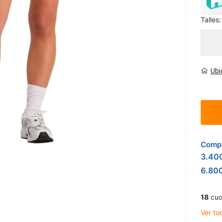
Talles:
Ubi
Compr
3.40
6.80
18
cuo
Ver to