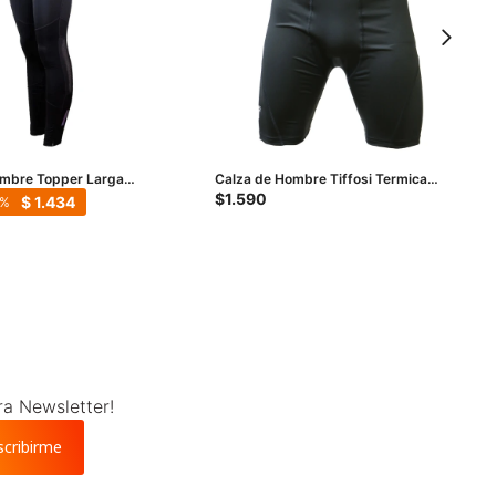
ombre Topper Larga
Calza de Hombre Tiffosi Termica
egro
Corta - Negro
$
1.590
$
1.434
ra Newsletter!
scribirme