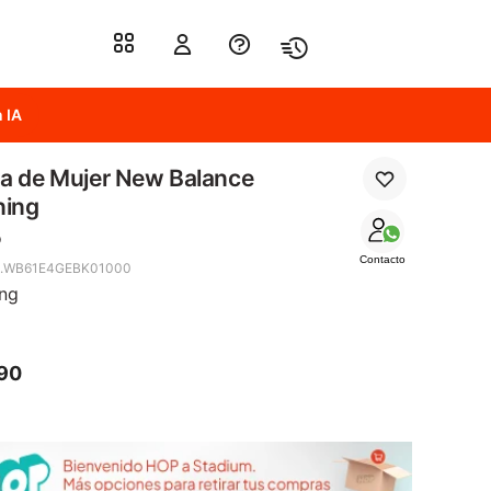
 IA
a de Mujer New Balance
ning
o
Contacto
4.WB61E4GEBK01000
ing
90