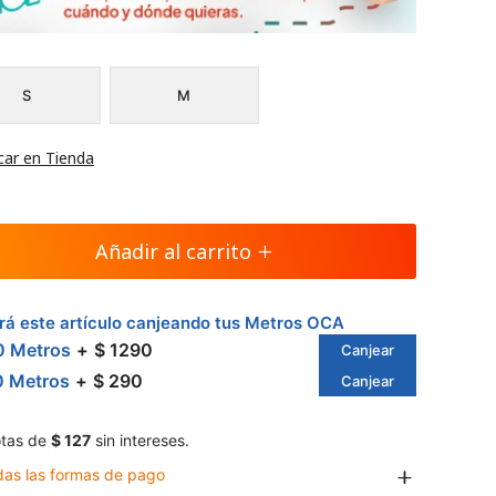
S
M
car en Tienda
Añadir al carrito
á este artículo canjeando tus Metros OCA
0 Metros
$ 1290
Canjear
0 Metros
$ 290
Canjear
tas de
$ 127
sin intereses.
das las formas de pago