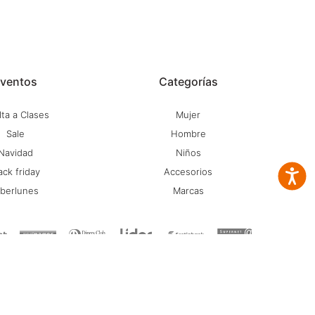
ventos
Categorías
ta a Clases
Mujer
Sale
Hombre
Navidad
Niños
ack friday
Accesorios
Accesib
iberlunes
Marcas