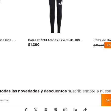
ica Kids -
Calza Infantil Adidas Essentials JRS -
Calza de H
Negro - Blanco
Running - N
$
1.390
$
2.390
40
 todas las novedades y descuentos
suscribiéndote a nuest
Su






