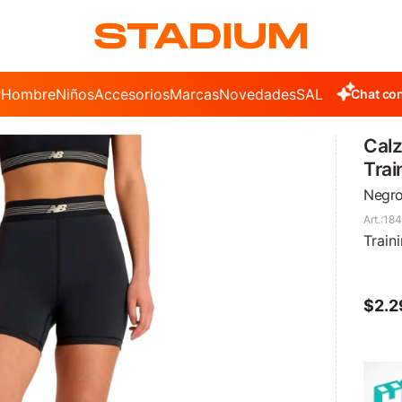
r
Hombre
Niños
Accesorios
Marcas
Novedades
SALE
Chat con
Calz
Trai
Negr
18
Train
$
2.2