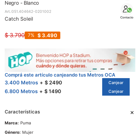
SALE
Negro - Blanco
051.404642-0201002
Catch Soleil
Contacto
$
3.790
7
$
3.490
Comprá este artículo canjeando tus Metros OCA
3.400 Metros
$ 2490
Canjear
6.800 Metros
$ 1490
Canjear
Características
Marca
Puma
Género
Mujer