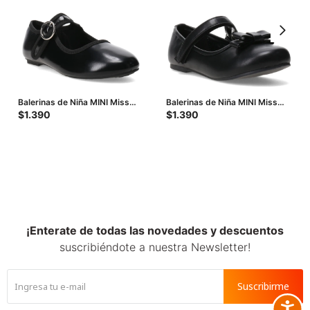
Balerinas de Niña MINI Miss
Balerinas de Niña MINI Miss
Carol - Negro
Carol Chard - Negro
$
1.390
$
1.390
¡Enterate de todas las novedades y descuentos
suscribiéndote a nuestra Newsletter!
Suscribirme
Accesib