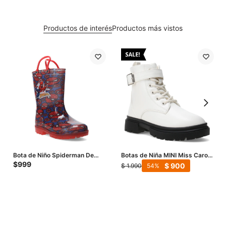
Productos de interés
Productos más vistos
Bota de Niño Spiderman De
Botas de Niña MINI Miss Carol
Lluvia - Rojo
KASTRE - Blanco Hueso
$
999
$
900
$
1.990
54