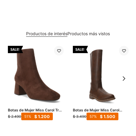
Productos de interés
Productos más vistos
Botas de Mujer Miss Carol True
Botas de Mujer Miss Carol
- Marrón
Rame - Marrón
$
1.200
$
1.500
$
2.490
$
3.490
51
57