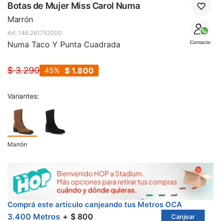
SALE
Botas de Mujer Miss Carol Numa
Marrón
146.261752000
Numa Taco Y Punta Cuadrada
Contacto
$
3.290
45
$
1.800
Variantes:
Marrón
Comprá este artículo canjeando tus Metros OCA
3.400 Metros
$ 800
Canjear