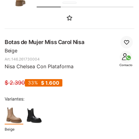
SALE
Botas de Mujer Miss Carol Nisa
Beige
146.261730004
Nisa Chelsea Con Plataforma
Contacto
$
2.390
33
$
1.600
Variantes:
Beige