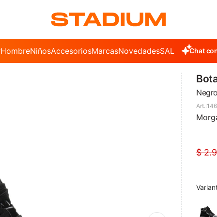
r
Hombre
Niños
Accesorios
Marcas
Novedades
SALE
Chat con
Bota
Negro
146
Morg
$
2.
Varian