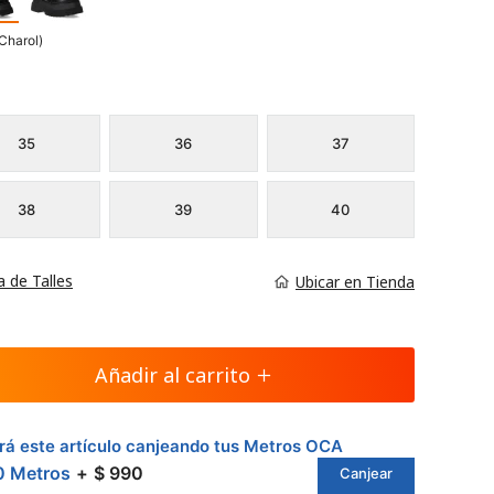
Charol)
35
36
37
38
39
40
a de Talles
Ubicar en Tienda
Añadir al carrito
á este artículo canjeando tus Metros OCA
0 Metros
$ 990
Canjear