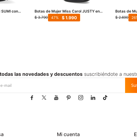
l SUMI con
Botas de Mujer Miss Carol JUSTY en
Botas de Mu
punta bucanera - Negro
elastico - N
$
1.990
$
3.790
$
2.690
47
26
 todas las novedades y descuentos
suscribiéndote a nuest
Su







sa
Mi cuenta
E