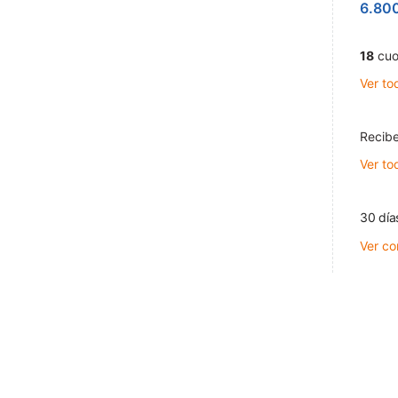
6.80
18
cuo
Ver to
Recibe
Ver to
30 día
Ver co