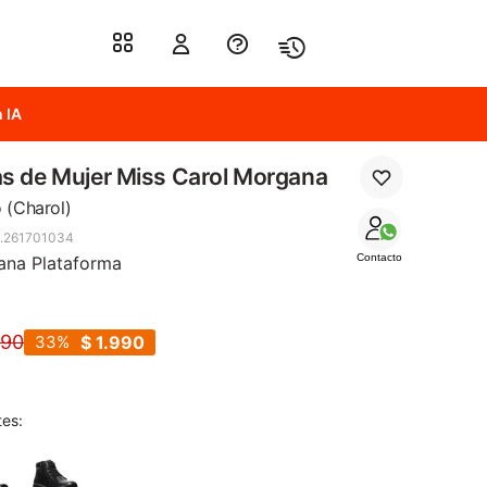
 IA
s de Mujer Miss Carol Morgana
 (Charol)
.261701034
Contacto
ana Plataforma
990
33
$
1.990
tes: