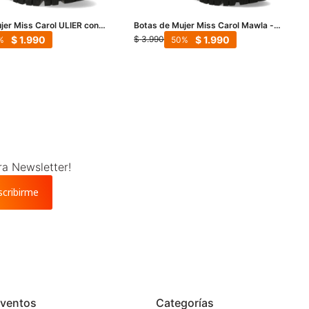
jer Miss Carol ULIER con
Botas de Mujer Miss Carol Mawla -
egro
Negro
$
1.990
$
1.990
$
3.990
50
ra Newsletter!
scribirme
ventos
Categorías