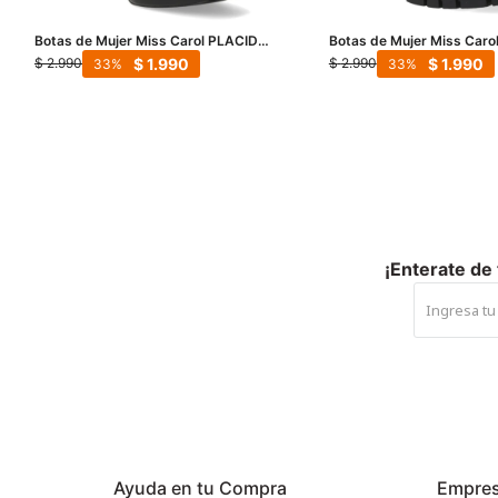
Botas de Mujer Miss Carol PLACID
Botas de Mujer Miss Caro
con simil cuero elastizado - Negro
hebillas - Negro
$
1.990
$
1.990
$
2.990
$
2.990
33
33
¡Enterate de
Ayuda en tu Compra
Empre