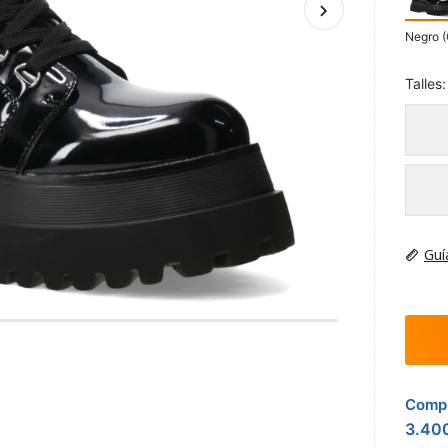
Negro (
Talles:
Guí
Compr
3.40