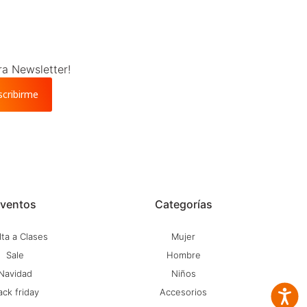
ra Newsletter!
scribirme
ventos
Categorías
ta a Clases
Mujer
Sale
Hombre
Navidad
Niños
ack friday
Accesorios
Accesib