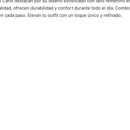
 Carol destacan por su diseño sofisticado con taco femenino es
calidad, ofrecen durabilidad y confort durante todo el día. Com
n cada paso. Elevan tu outfit con un toque único y refinado.