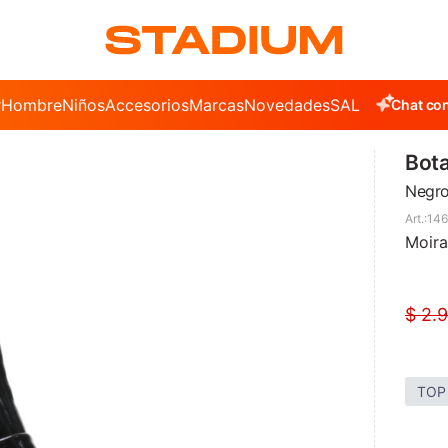
r
Hombre
Niños
Accesorios
Marcas
Novedades
SALE
Chat con
Bota
Negr
146
Moira
$
2.
TOP