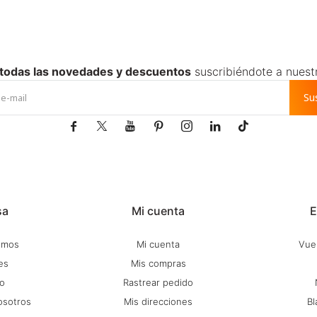
 todas las novedades y descuentos
suscribiéndote a nuest
Su







sa
Mi cuenta
E
omos
Mi cuenta
Vuel
es
Mis compras
o
Rastrear pedido
osotros
Mis direcciones
Bl