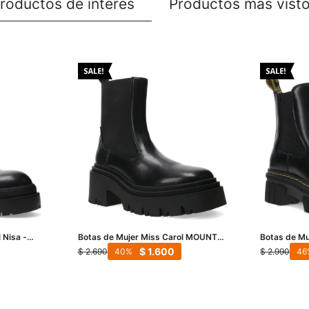
roductos de interés
Productos más vist
 Nisa -
Botas de Mujer Miss Carol MOUNT
Botas de Mu
con elastico - Negro
chelsea - N
$
1.600
$
2.690
$
2.990
40
46