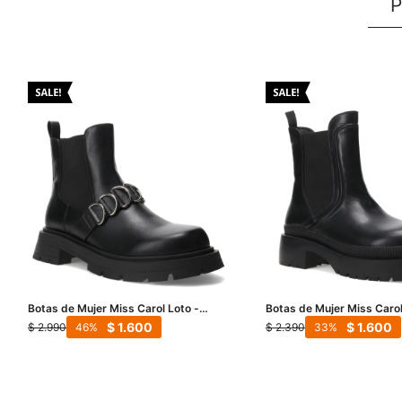
P
Botas de Mujer Miss Carol Loto -
Botas de Mujer Miss Carol
Negro
Negro
$
1.600
$
1.600
$
2.990
$
2.390
46
33