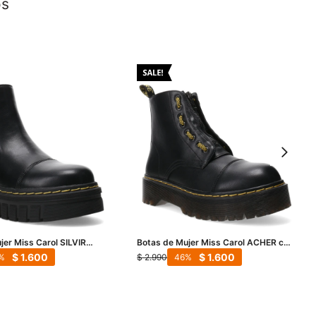
os
jer Miss Carol SILVIR
Botas de Mujer Miss Carol ACHER con
egro
cierre - Negro
$
1.600
$
1.600
$
2.990
46