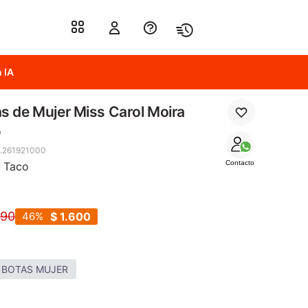
 IA
s de Mujer Miss Carol Moira
o
.261921000
Contacto
 Taco
990
46
$
1.600
 BOTAS MUJER