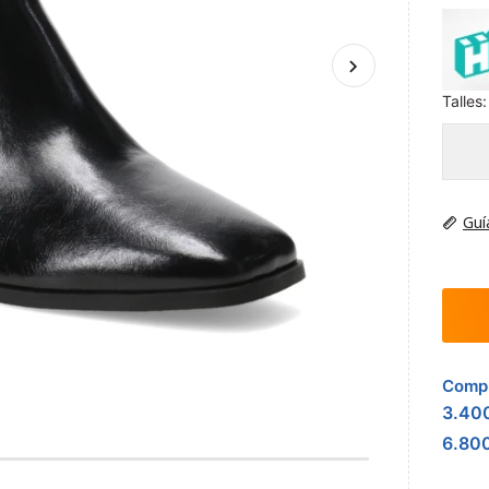
Talles:
Guí
Compr
3.40
6.80