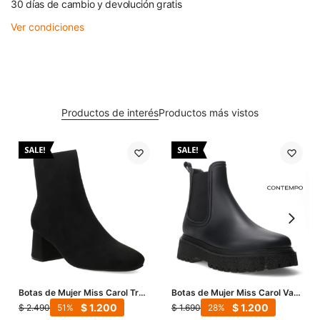
30 días de cambio y devolución gratis
Ver condiciones
Productos de interés
Productos más vistos
Botas de Mujer Miss Carol True
Botas de Mujer Miss Carol Vani
- Negro
De Lluvia - Negro
$
1.200
$
1.200
$
2.490
$
1.690
51
28