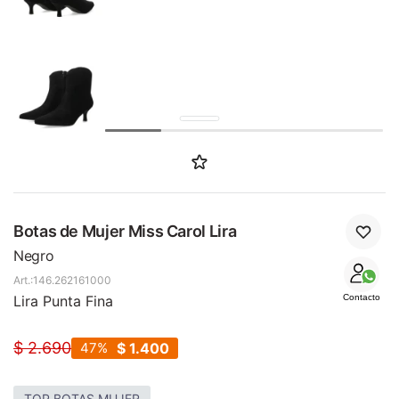
SALE
Botas de Mujer Miss Carol Lira
Negro
146.262161000
Lira Punta Fina
Contacto
$
2.690
47
$
1.400
TOP BOTAS MUJER