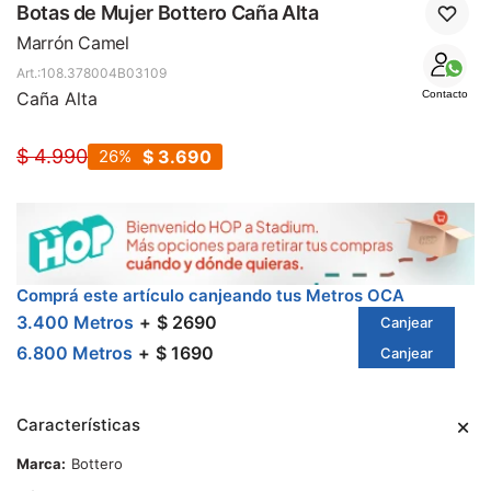
SALE
Botas de Mujer Bottero Caña Alta
Marrón Camel
108.378004B03109
Caña Alta
Contacto
$
4.990
26
$
3.690
Comprá este artículo canjeando tus Metros OCA
3.400 Metros
$ 2690
Canjear
6.800 Metros
$ 1690
Canjear
Características
Marca
Bottero