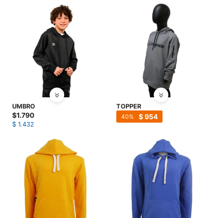
UMBRO
TOPPER
$
1.790
$
954
40
$
1.432