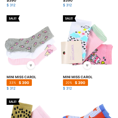
$
390
$
390
$
312
$
312
MINI MISS CAROL
MINI MISS CAROL
$
390
$
390
33
20
$
312
$
312