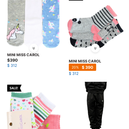
MINI MISS CAROL
$
390
MINI MISS CAROL
$
312
$
390
20
$
312