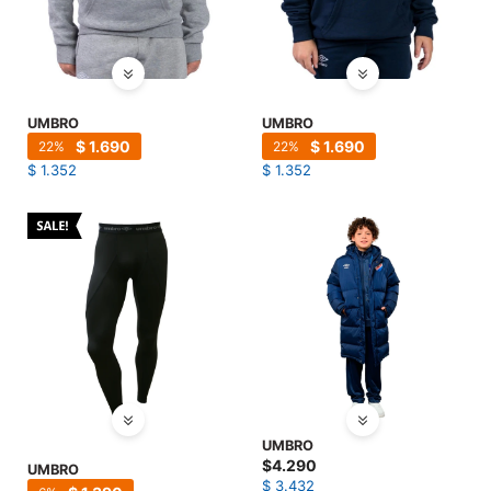
UMBRO
UMBRO
$
1.690
$
1.690
22
22
$
1.352
$
1.352
UMBRO
$
4.290
UMBRO
$
3.432