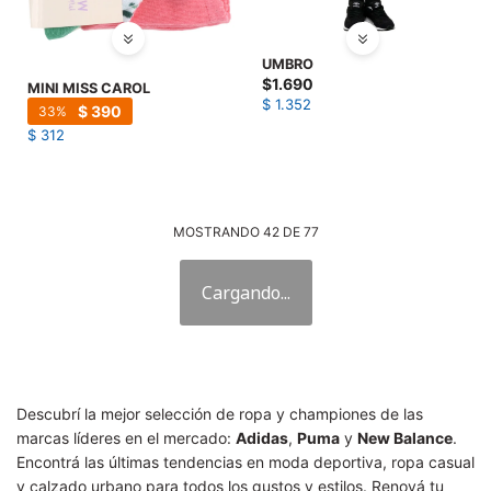
UMBRO
$
1.690
MINI MISS CAROL
$
1.352
$
390
33
$
312
MOSTRANDO
42
DE
77
Descubrí la mejor selección de ropa y championes de las
marcas líderes en el mercado:
Adidas
,
Puma
y
New Balance
.
Encontrá las últimas tendencias en moda deportiva, ropa casual
y calzado urbano para todos los gustos y estilos. Renová tu