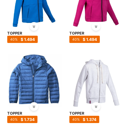
TOPPER
TOPPER
$
1.494
$
1.494
40
40
TOPPER
TOPPER
$
1.734
$
1.374
40
40