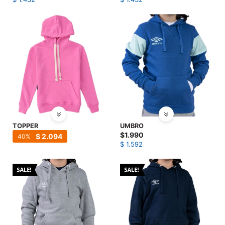
SALE
TOPPER
UMBRO
$
1.990
$
2.094
40
$
1.592