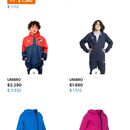
$
1.390
6
$
1.112
UMBRO
UMBRO
$
3.290
$
1.890
$
2.632
$
1.512