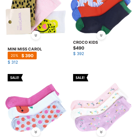
CROCO KIDS
$
490
MINI MISS CAROL
$
392
$
390
20
$
312