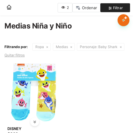
Nota:
este
sitio
web
Medias Niña y Niño
Mujer
incluye
un
sistema
Hombre
Filtrando por:
Ropa
Medias
Personaje:
Baby Shark
de
accesibilidad.
Quitar filtros
Niños
Accesorios
Marcas
Novedades
DISNEY