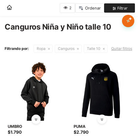
Nota:
este
sitio
web
Canguros Niña y Niño talle 10
Mujer
incluye
un
sistema
Hombre
Filtrando por:
Ropa
Canguros
Talle 10
Quitar filtros
de
accesibilidad.
Niños
Accesorios
Marcas
Novedades
UMBRO
PUMA
$
1.790
$
2.790