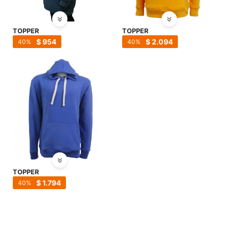
TOPPER
TOPPER
$
954
$
2.094
40
40
TOPPER
$
1.794
40