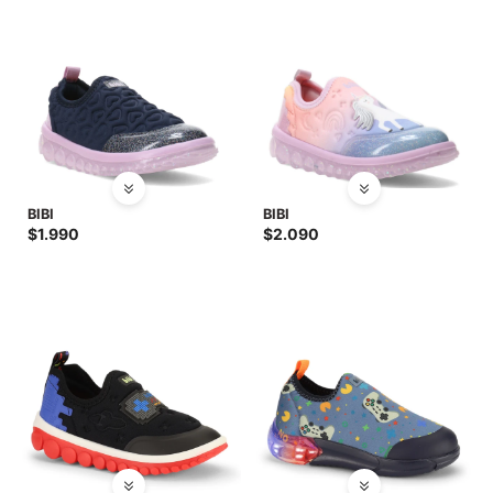
BIBI
BIBI
$
1.990
$
2.090