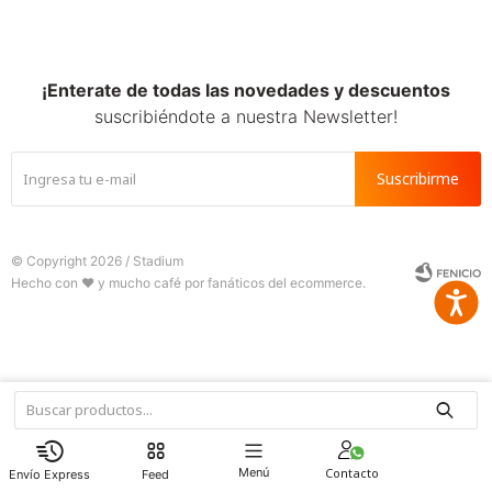
SALE
¡Enterate de todas las novedades y descuentos
suscribiéndote a nuestra Newsletter!
Suscribirme
© Copyright 2026 / Stadium
Accesib







Fenicio
Menú
Feed