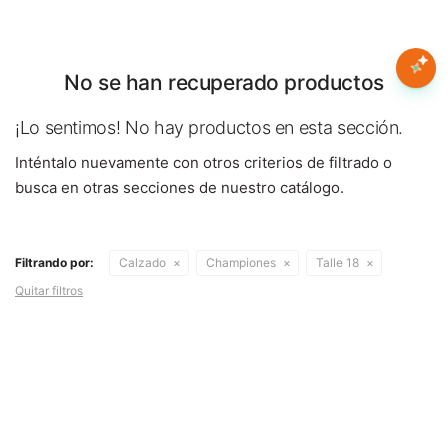
Nota:
este
sitio
web
No se han recuperado productos
Mujer
incluye
un
¡Lo sentimos! No hay productos en esta sección.
sistema
Hombre
Inténtalo nuevamente con otros criterios de filtrado o
de
accesibilidad.
busca en otras secciones de nuestro catálogo.
Niños
Filtrando por:
Calzado
Championes
Talle 18
Accesorios
Quitar filtros
Marcas
Novedades