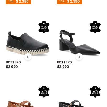
SALE
$
2.390
$
2.390
11
11
BOTTERO
BOTTERO
$
2.990
$
2.990