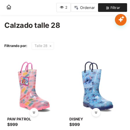
Nota:
este
sitio
web
Calzado talle 28
Mujer
incluye
un
sistema
Hombre
Filtrando por:
Talle 28
de
accesibilidad.
Niños
Accesorios
Marcas
Novedades
PAW PATROL
DISNEY
$
999
$
999