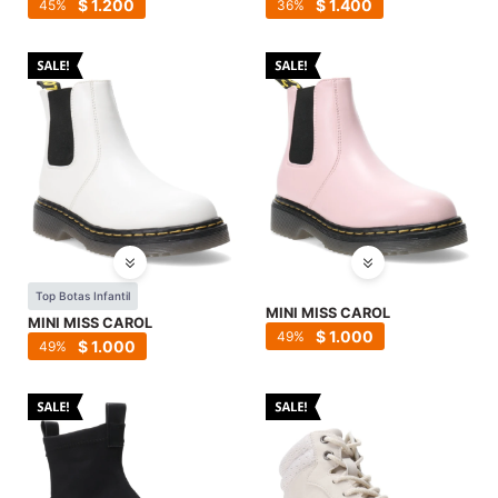
$
1.200
$
1.400
45
36
Top Botas Infantil
MINI MISS CAROL
MINI MISS CAROL
$
1.000
49
$
1.000
49