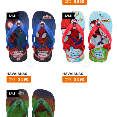
SALE
$
590
25
HAVAIANAS
HAVAIANAS
$
590
$
590
25
25