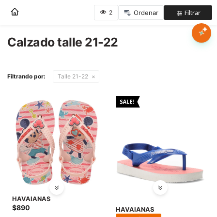
Nota:
este
sitio
web
Calzado talle 21-22
Mujer
incluye
un
sistema
Hombre
Filtrando por:
Talle 21-22
de
accesibilidad.
Niños
Accesorios
Marcas
Novedades
HAVAIANAS
$
890
HAVAIANAS