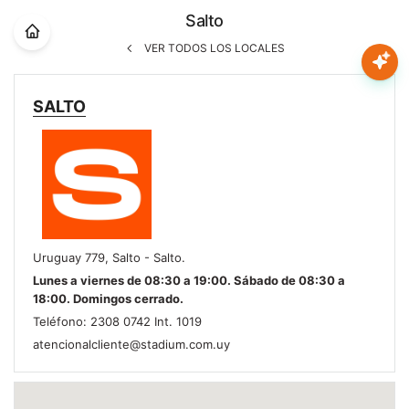
Nota:
Salto
este
sitio
VER TODOS LOS LOCALES
web
Mujer
incluye
SALTO
un
sistema
Hombre
de
accesibilidad.
Niños
Accesorios
Uruguay 779, Salto - Salto.
Lunes a viernes de 08:30 a 19:00. Sábado de 08:30 a
Marcas
18:00. Domingos cerrado.
Teléfono: 2308 0742 Int. 1019
atencionalcliente@stadium.com.uy
Novedades