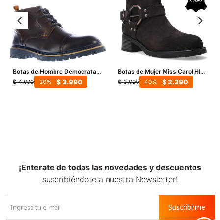
Botas de Hombre Democrata
Botas de Mujer Miss Carol HILE
Cross - Negro Carbón
de cuero - Negro
$
3.990
$
2.390
$
4.990
$
3.990
20
40
¡Enterate de todas las novedades y descuentos
suscribiéndote a nuestra Newsletter!
Suscribirme