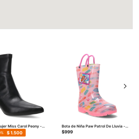
jer Miss Carol Peony -
Bota de Niña Paw Patrol De Lluvia -
Rosado
$
999
$
1.500