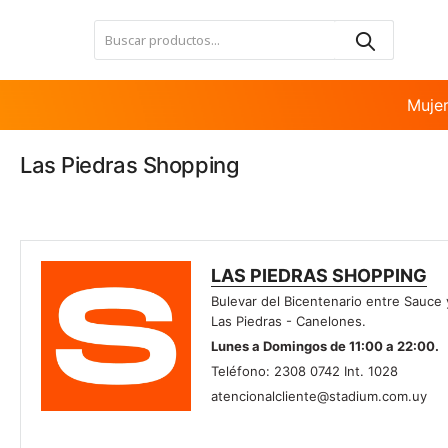
Nota:
este
sitio
web
incluye
Muje
un
sistema
Las Piedras Shopping
de
accesibilidad.
Presione
Control-
F11
para
LAS PIEDRAS SHOPPING
ajustar
Bulevar del Bicentenario entre Sauce 
el
Las Piedras - Canelones.
sitio
Lunes a Domingos de 11:00 a 22:00.
web
Teléfono: 2308 0742 Int. 1028
a
atencionalcliente@stadium.com.uy
las
personas