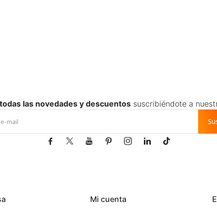
 todas las novedades y descuentos
suscribiéndote a nuest
Su







sa
Mi cuenta
E