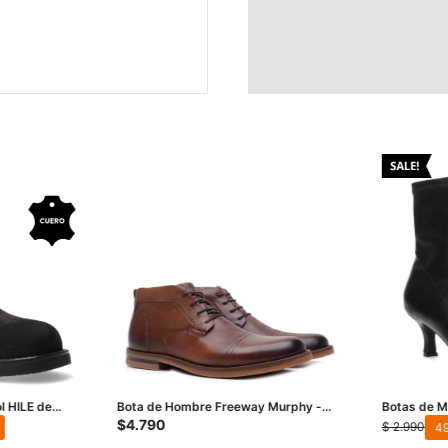
 HILE de
Bota de Hombre Freeway Murphy -
Botas de Mu
Marrón
Negro
$
4.790
$
2.990
49