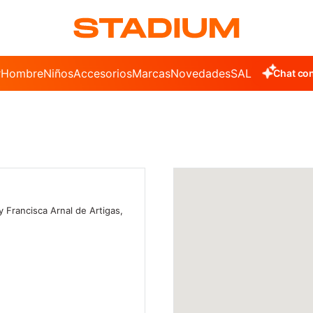
r
Hombre
Niños
Accesorios
Marcas
Novedades
SALE
Chat con
y Francisca Arnal de Artigas,