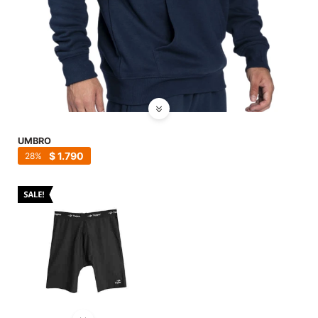
SALE
UMBRO
$
1.790
28