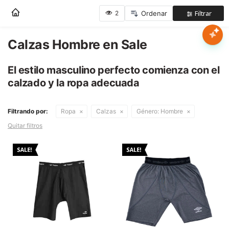
Nota:
este
sitio
web
Calzas Hombre en Sale
Mujer
incluye
un
El estilo masculino perfecto comienza con el
sistema
Hombre
calzado y la ropa adecuada
de
accesibilidad.
Niños
Filtrando por:
Ropa
Calzas
Género:
Hombre
Quitar filtros
Accesorios
Marcas
Novedades