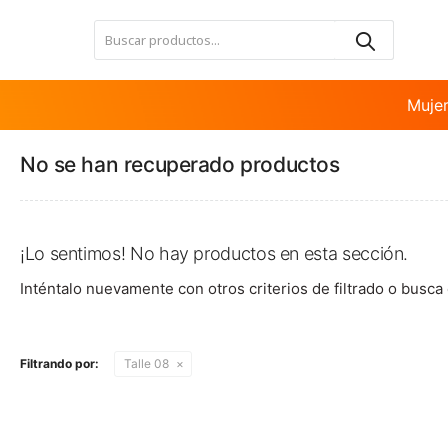
Nota:
este
sitio
web
incluye
Muje
un
sistema
No se han recuperado productos
de
accesibilidad.
Presione
Control-
F11
¡Lo sentimos! No hay productos en esta sección.
para
Inténtalo nuevamente con otros criterios de filtrado o busca
ajustar
el
sitio
web
Filtrando por:
Talle 08
a
las
personas