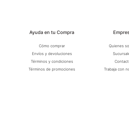
Ayuda en tu Compra
Empre
Cómo comprar
Quienes s
Envíos y devoluciones
Sucursal
Términos y condiciones
Contact
Términos de promociones
Trabaja con n
Preguntas Frecuentes
Mapa del s
Política de privacidad
Blog
© Copyright 2026 / Stadium