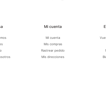
sa
Mi cuenta
E
omos
Mi cuenta
Vuel
es
Mis compras
o
Rastrear pedido
osotros
Mis direcciones
Bl
itio
Wish List
C