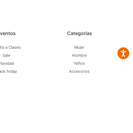
ventos
Categorías
ta a Clases
Mujer
Accesib
Sale
Hombre
Navidad
Niños
ack friday
Accesorios
iberlunes
Marcas