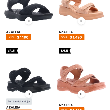
AZALEIA
AZALEIA
$
1.190
$
1.490
25
50
Top Sandalia Mujer
AZALEIA
AZALEIA