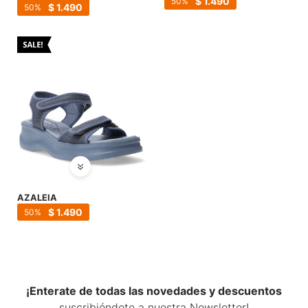
$
1.490
50
$
1.490
50
AZALEIA
$
1.490
50
¡Enterate de todas las novedades y descuentos
suscribiéndote a nuestra Newsletter!