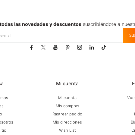
 todas las novedades y descuentos
suscribiéndote a nuest
Su







sa
Mi cuenta
E
omos
Mi cuenta
Vuel
es
Mis compras
o
Rastrear pedido
osotros
Mis direcciones
Bl
itio
Wish List
C