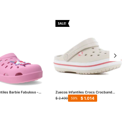
ntiles Barbie Fabuloso -
Zuecos Infantiles Crocs Crocband
Clog - Anaranjado Melón
$
1.014
$
2.490
59