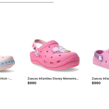
titch -
Zuecos Infantiles Disney Moments
Zuecos Infa
Babuch Baby - Rosa
Rosa - Lila
$
990
$
990