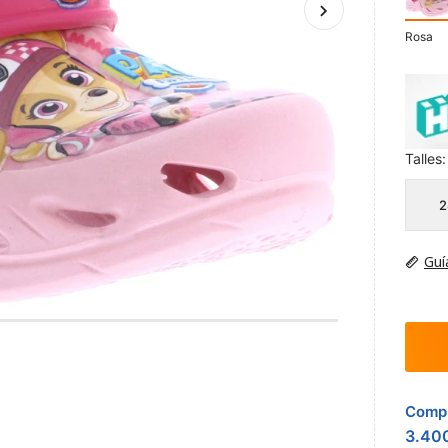
Rosa
Talles:
2
Guí
Compr
3.40