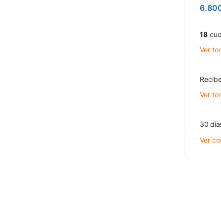
6.80
18
cuo
Ver to
Recibe
Ver to
30 día
Ver co