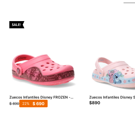
Zuecos Infantiles Disney FROZEN -
Zuecos Infantiles Disney S
Rosado
Rosado - Celeste
$
890
$
690
$
890
22