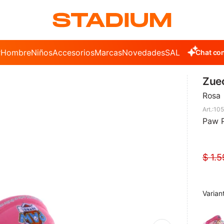
r
Hombre
Niños
Accesorios
Marcas
Novedades
SALE
Chat con
Zuec
Rosa
105
Paw P
$
1.5
Varian