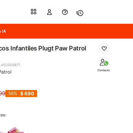
 IA
os Infantiles Plugt Paw Patrol
.400506871
Contacto
atrol
99
56
$
690
tes: