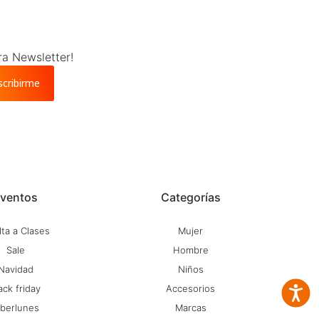
ra Newsletter!
scribirme
ventos
Categorías
ta a Clases
Mujer
Sale
Hombre
Navidad
Niños
ack friday
Accesorios
Accesib
iberlunes
Marcas