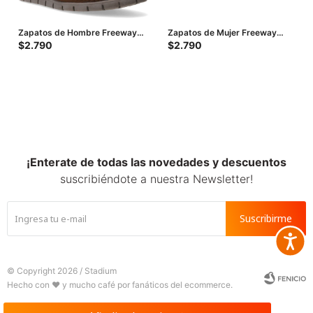
Zapatos de Hombre Freeway
Zapatos de Mujer Freeway
Rutero Casual - Marrón Alga
Casual - Marrón Habana
$
2.790
$
2.790
(Nobuk)
¡Enterate de todas las novedades y descuentos
suscribiéndote a nuestra Newsletter!
Suscribirme
Accesib







© Copyright 2026 / Stadium