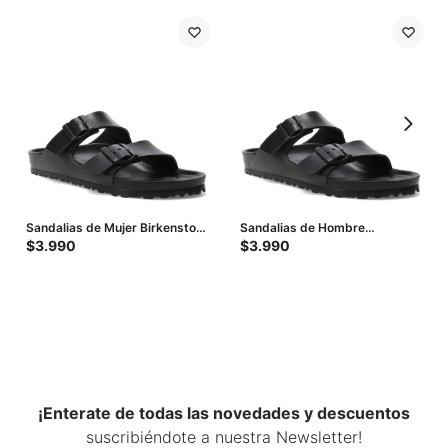
Sandalias de Mujer Birkenstock
Sandalias de Hombre
Arizona - Negro
Birkenstock Arizona - Negro
$
3.990
$
3.990
¡Enterate de todas las novedades y descuentos
suscribiéndote a nuestra Newsletter!