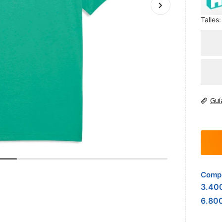
Talles:
Guí
Compr
3.40
6.80