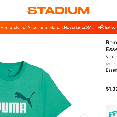
r
Hombre
Niños
Accesorios
Marcas
Novedades
SALE
Chat con
Rem
Esse
Verde
051
Essen
$
1.3