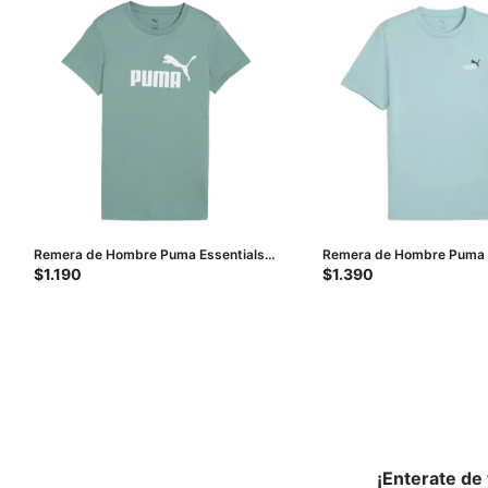
Remera de Hombre Puma Essentials
Remera de Hombre Puma 
Logo - Verde
Logo - Verde
$
1.190
$
1.390
¡Enterate de