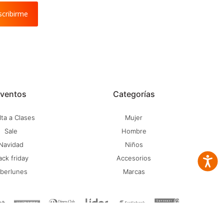
scribirme
ventos
Categorías
ta a Clases
Mujer
Sale
Hombre
Navidad
Niños
ack friday
Accesorios
Accesib
iberlunes
Marcas