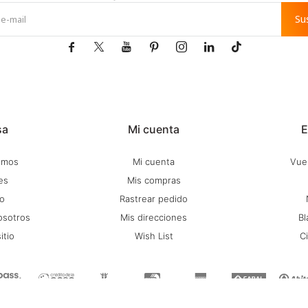
Su







sa
Mi cuenta
E
omos
Mi cuenta
Vuel
es
Mis compras
o
Rastrear pedido
osotros
Mis direcciones
Bl
itio
Wish List
C