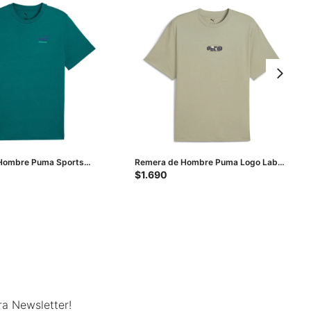
Hombre Puma Sports
Remera de Hombre Puma Logo Lab
erde
Relax - Verde
$
1.690
ra Newsletter!