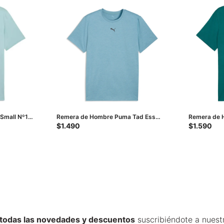
Small Nº1
Remera de Hombre Puma Tad Ess
Remera de 
Heather Cat - Verde Claro
Graphic - V
$
1.490
$
1.590
 todas las novedades y descuentos
suscribiéndote a nuest