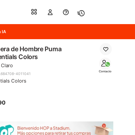
 IA
era de Hombre Puma
ntials Colors
 Claro
Contacto
.684708-4011041
tials Colors
90