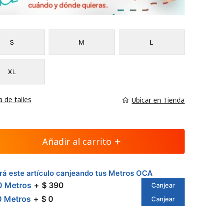
S
M
L
XL
a de talles
Ubicar en Tienda
Añadir al carrito
á este artículo canjeando tus Metros OCA
0 Metros
$ 390
Canjear
0 Metros
$ 0
Canjear