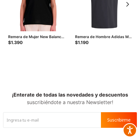
Remera de Mujer New Balance
Remera de Hombre Adidas M
Se Poly Kit - Negro
Lin SJ - Negro - Blanco
$
1.390
$
1.190
¡Enterate de todas las novedades y descuentos
suscribiéndote a nuestra Newsletter!
Suscribirme
Accesib






