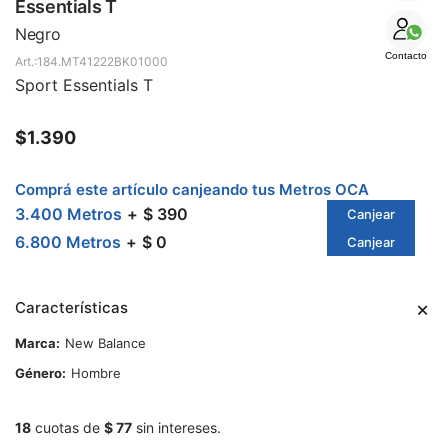
SALE
Essentials T
Negro
Contacto
184.MT41222BK01000
Sport Essentials T
$
1.390
Comprá este artículo canjeando tus Metros OCA
3.400 Metros
$ 390
Canjear
6.800 Metros
$ 0
Canjear
Características
Marca
New Balance
Género
Hombre
18
cuotas de
$ 77
sin intereses.