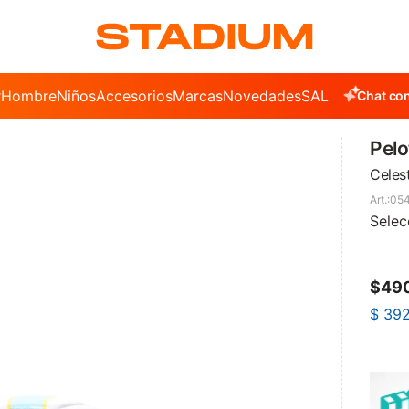
r
Hombre
Niños
Accesorios
Marcas
Novedades
SALE
Chat con
Pelo
Celest
05
Selec
$
49
$
39