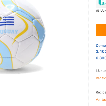
Ubi
Compr
3.40
6.80
18
cuo
Ver to
Recibe
Ver to