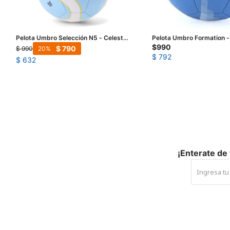
Pelota Umbro Selección N5 - Celeste
Pelota Umbro Formation -
- Blanco - Amarillo
Azul - Blanco
$
990
$
790
$
990
20
$
792
$
632
¡Enterate de