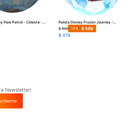
ey Paw Patrol - Celeste -
Pelota Disney Frozen Journey -
Celeste - Blanco
$
599
$
699
14
$
479
ra Newsletter!
scribirme