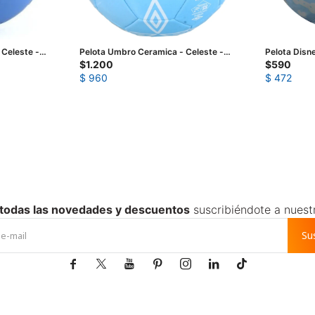
 Celeste -
Pelota Umbro Ceramica - Celeste -
Pelota Disn
Blanco
Azul
$
1.200
$
590
$
960
$
472
 todas las novedades y descuentos
suscribiéndote a nuest
Su






