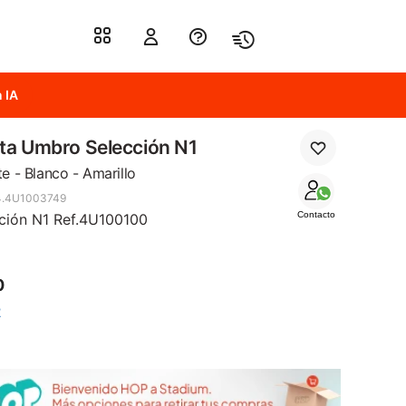
 IA
ta Umbro Selección N1
e - Blanco - Amarillo
4.4U1003749
Contacto
ción N1 Ref.4U100100
0
2