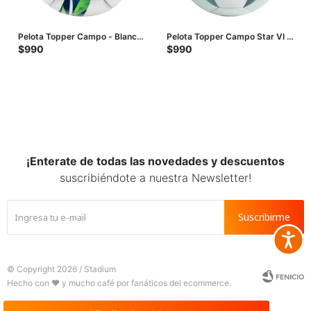
Pelota Topper Campo - Blanco
Pelota Topper Campo Star VI -
- Verde - Azul
Blanco - Verde - Verde Agua
$
990
$
990
¡Enterate de todas las novedades y descuentos
suscribiéndote a nuestra Newsletter!
Suscribirme
Accesib







© Copyright 2026 / Stadium