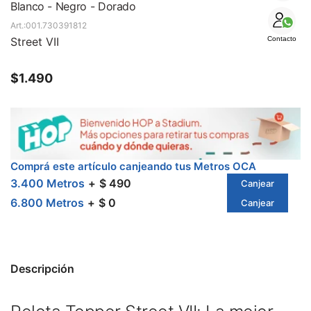
SALE
Blanco - Negro - Dorado
001.730391812
Street VII
Contacto
$
1.490
Comprá este artículo canjeando tus Metros OCA
3.400 Metros
$ 490
Canjear
6.800 Metros
$ 0
Canjear
Descripción