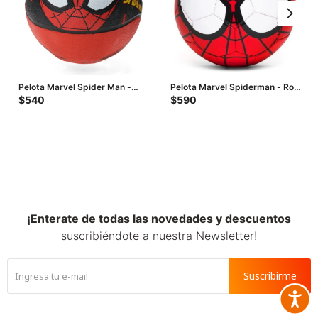
Pelota Marvel Spider Man -
Pelota Marvel Spiderman - Rojo
Rojo - Negro
- Blanco - Negro
$
540
$
590
¡Enterate de todas las novedades y descuentos
suscribiéndote a nuestra Newsletter!
Suscribirme
Accesib






