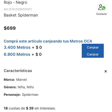
SALE
Rojo - Negro
074.025051001
Basket Spiderman
Contacto
$
699
Comprá este artículo canjeando tus Metros OCA
3.400 Metros
$ 0
Canjear
6.800 Metros
$ 0
Canjear
Características
Marca
Marvel
Género
Niña, Niño
Personaje
Spiderman
18
cuotas de
$ 39
sin intereses.