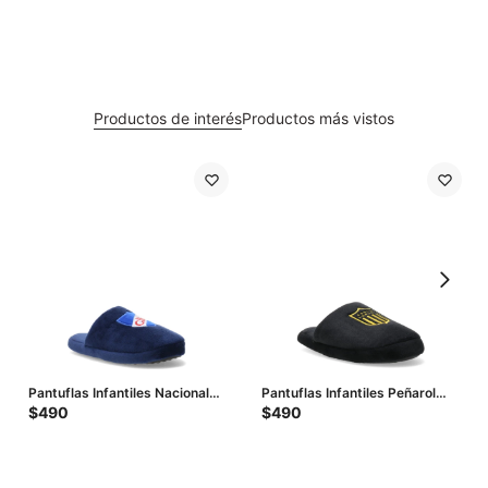
Productos de interés
Productos más vistos
Pantuflas Infantiles Nacional
Pantuflas Infantiles Peñarol
CNdeF Slipper - Azul Marino -
CAP Slipper - Negro - Amarillo
$
490
$
490
Azul Real - Blanco