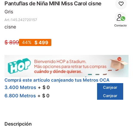
SALE
Pantuflas de Niña MINI Miss Carol cisne
Gris
145.242720157
cisne
Contacto
$
899
44
$
499
Comprá este artículo canjeando tus Metros OCA
3.400 Metros
$ 0
Canjear
6.800 Metros
$ 0
Canjear
Descripción