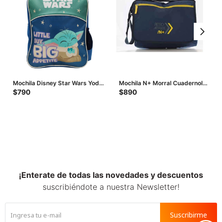
Mochila Disney Star Wars Yoda
Mochila N+ Morral Cuadernola
- Azul - Verde Agua - Gris
Retro - Azul
$
790
$
890
¡Enterate de todas las novedades y descuentos
suscribiéndote a nuestra Newsletter!
Suscribirme