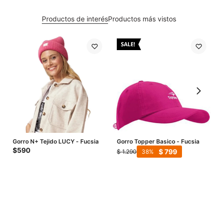
Productos de interés
Productos más vistos
Gorro N+ Tejido LUCY - Fucsia
Gorro Topper Basico - Fucsia
$
590
$
799
$
1.290
38