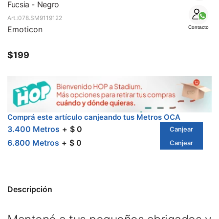
SALE
Fucsia - Negro
078.SM9119122
Emoticon
Contacto
$
199
Comprá este artículo canjeando tus Metros OCA
3.400 Metros
$ 0
Canjear
6.800 Metros
$ 0
Canjear
Descripción