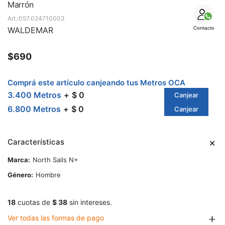
SALE
Marrón
057.024710003
WALDEMAR
Contacto
$
690
Comprá este artículo canjeando tus Metros OCA
3.400 Metros
$ 0
Canjear
6.800 Metros
$ 0
Canjear
Características
Marca
North Sails N+
Género
Hombre
18
cuotas de
$ 38
sin intereses.
Ver todas las formas de pago