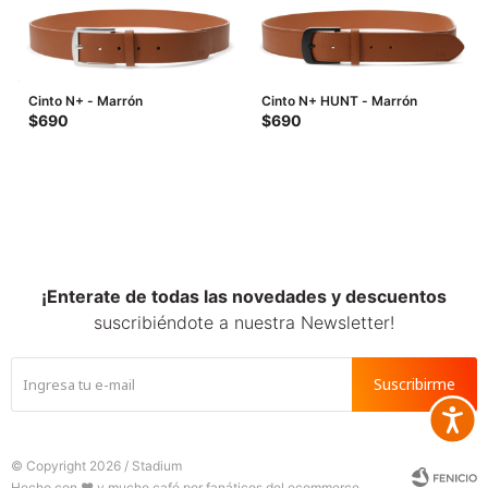
Cinto N+ - Marrón
Cinto N+ HUNT - Marrón
$
690
$
690
¡Enterate de todas las novedades y descuentos
suscribiéndote a nuestra Newsletter!
Suscribirme
Accesib







© Copyright 2026 / Stadium