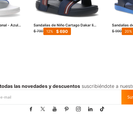
nal - Azul -
Sandalias de Niño Cartago Dakar Ii
Sandalias d
Sand Baby - Azul - Bordó
Azul - Mari
$
690
$
790
$
990
12
20
 todas las novedades y descuentos
suscribiéndote a nuest
Su






