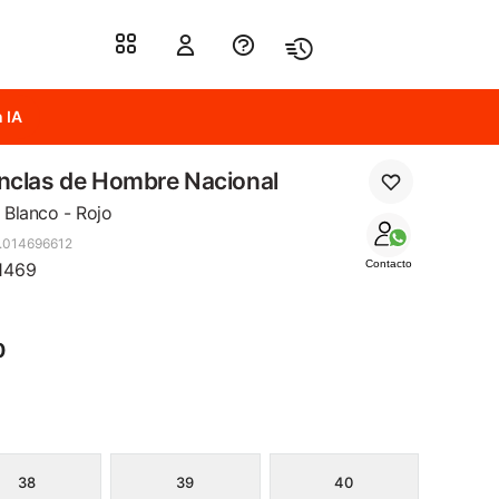
 IA
nclas de Hombre Nacional
- Blanco - Rojo
.014696612
Contacto
1469
0
38
39
40