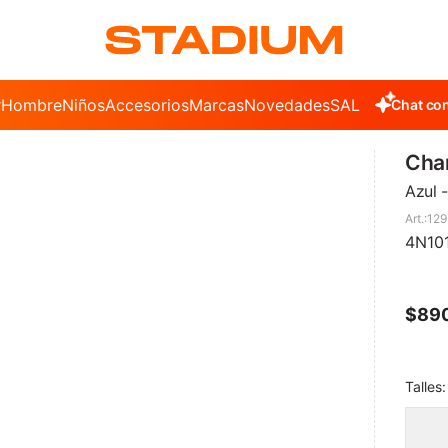
r
Hombre
Niños
Accesorios
Marcas
Novedades
SALE
Chat con
Cha
Azul 
129
4N10
$
89
Talles: