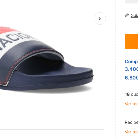
Guí
Compr
3.40
6.80
18
cuo
Ver to
Recibe
Ver to