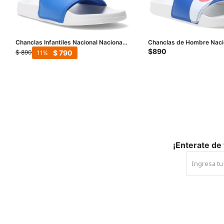
Chanclas Infantiles Nacional Nacional
Chanclas de Hombre Nacio
- Azul Real - Blanco
Blanco
$
890
$
790
$
890
11
¡Enterate de