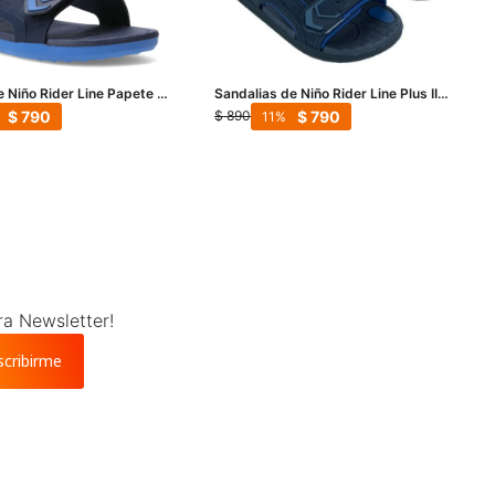
e Niño Rider Line Papete -
Sandalias de Niño Rider Line Plus II
no
Papete - Azul
$
790
$
790
$
890
11
ra Newsletter!
scribirme